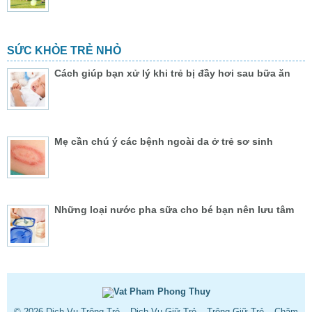
SỨC KHỎE TRẺ NHỎ
Cách giúp bạn xử lý khi trẻ bị đầy hơi sau bữa ăn
Mẹ cần chú ý các bệnh ngoài da ở trẻ sơ sinh
Những loại nước pha sữa cho bé bạn nên lưu tâm
© 2026
Dịch Vụ Trông Trẻ – Dịch Vụ Giữ Trẻ – Trông Giữ Trẻ – Chăm